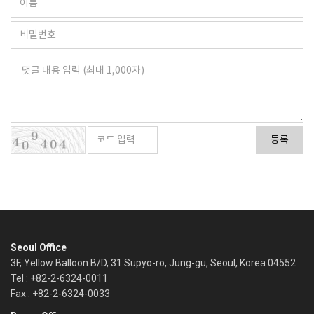
등록
Seoul Office
3F, Yellow Balloon B/D, 31 Supyo-ro, Jung-gu, Seoul, Korea 04552
Tel : +82-2-6324-0011
Fax : +82-2-6324-0033